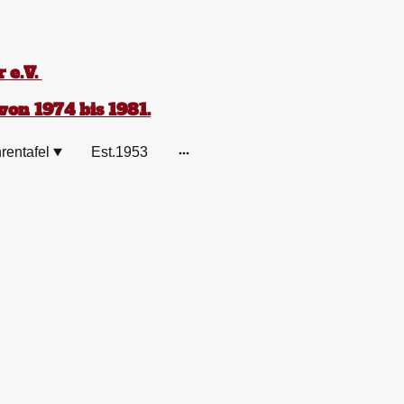
 e.V.
von 1974 bis 1981.
rentafel
Est.1953