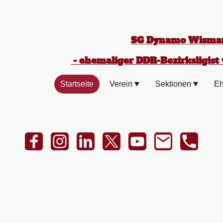
SG Dynamo Wismar
- ehemaliger DDR-Bezirksligist 
Startseite
Verein
Sektionen
Eh