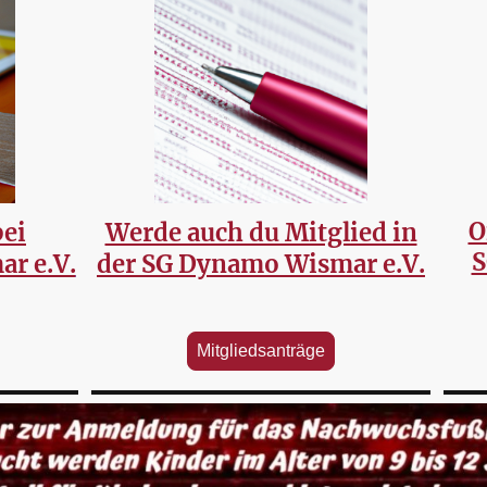
O
ei
Werde auch du Mitglied in
S
r e.V.
der SG Dynamo Wismar e.V.
Mitgliedsanträge