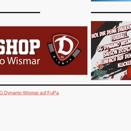
G Dynamo Wismar auf FuPa